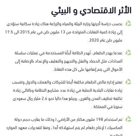
الأثر الاقتصادي و البيئي
بحسب دراسة أجرتها وزارة البيئة والمياه والزراعة هناك زيادة سكانية ستؤدي
إلي زيادة كمية النفايات المتولدة من 13 مليون طن في عام 2015 الى 17.5
مليون طن عام 2020 .
عندما يهدر الطعام ، تُهدر الطاقة أيضًا المستخدمة في عمليات سلسلة
المدادات مثل الحصاد والنقل والتجهيز والتغليف والإعداد بالإضافة إلى
الأموال التي يتم إنفاقها على كل هذه النقاط .
تعتبر إدارة فائض الطعام مكلفة أيضا للشركات والعملاء والدول وتتسبب
زيادة نفايات البلدية الصلبة في زيادة عدد مشاريع النظافة وبالتالي زيادة
تكلفة تنظيف المدن والقرى ، ويبلغ هذا حاليا نحو 2.6 مليار ريال سعودي
سنويا في المملكة .
تم استخدام 198 مليون هكتار من الأراضي ( وذلك ما يقارب حجم دولة
المكسيك ) لإنتاج طعام لم يتم استهلاكه أبدا ، وفقا لتقديرات معهد الموارد
العالمية .